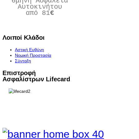
6μηνη Ασφάλεια
Αυτοκινήτου
από 81
€
Πατήστε Εδώ
Λοιποί
Κλάδοι
Αστική Ευθύνη
Νομική Προστασία
Σύνταξη
Επιστροφή
Ασφαλίστρων Lifecard