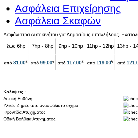
Ασφάλεια Επιχείρησης
Ασφάλεια Σκαφών
Ασφάλιστρα Αυτοκινήτου για Δημοσίους υπαλλήλους-'Ενστο
έως 6hp
7hp - 8hp
9hp - 10hp
11hp - 12hp
13hp - 1
€
€
€
€
81.00
99.00
117.00
119.00
121.
από
από
από
από
από
Καλύψεις :
Αστική Ευθύνη
Υλικές Ζημιές από ανασφάλιστο όχημα
Φροντίδα Ατυχήματος
Οδική Βοήθεια Ατυχήματος